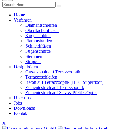
Home
Verfahren
Diamantschleifen
Oberflächenfräsen
Kugelstrahlen
Flammstrahlen
Schneidfräsen
Fugenschnitte
Stemmen
Strippen
Designböden
Gussasphalt auf Terrazzooptik
Terrazzoschleifen
Beton auf Terrazzooptik (HTC Superfloor)
Zementestrich auf Terrazzooptik
Zementestrich auf Salz & Pfeffer-Optik
Über uns
Jobs
Downloads
Kontakt
X