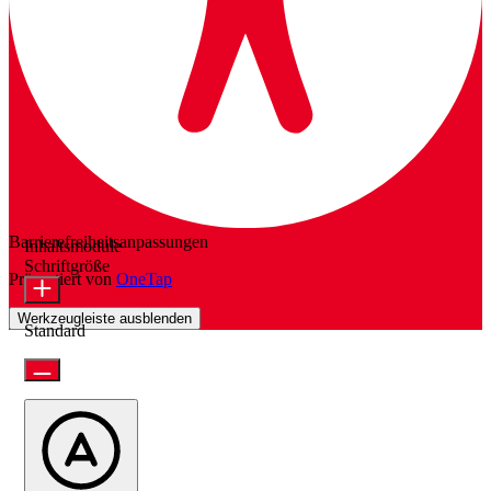
Barrierefreiheitsanpassungen
Inhaltsmodule
Schriftgröße
Präsentiert von
OneTap
Werkzeugleiste ausblenden
Standard