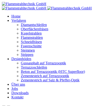
Home
Verfahren
Diamantschleifen
Oberflächenfräsen
Kugelstrahlen
Flammstrahlen
Schneidfräsen
Fugenschnitte
Stemmen
Strippen
Designböden
Gussasphalt auf Terrazzooptik
Terrazzoschleifen
Beton auf Terrazzooptik (HTC Superfloor)
Zementestrich auf Terrazzooptik
Zementestrich auf Salz & Pfeffer-Optik
Über uns
Jobs
Downloads
Kontakt