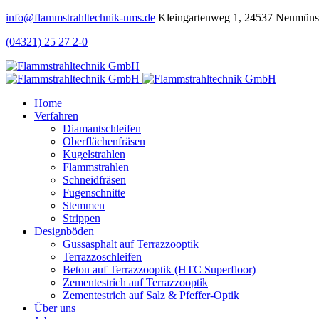
info@flammstrahltechnik-nms.de
Kleingartenweg 1, 24537 Neumüns
(04321) 25 27 2-0
Home
Verfahren
Diamantschleifen
Oberflächenfräsen
Kugelstrahlen
Flammstrahlen
Schneidfräsen
Fugenschnitte
Stemmen
Strippen
Designböden
Gussasphalt auf Terrazzooptik
Terrazzoschleifen
Beton auf Terrazzooptik (HTC Superfloor)
Zementestrich auf Terrazzooptik
Zementestrich auf Salz & Pfeffer-Optik
Über uns