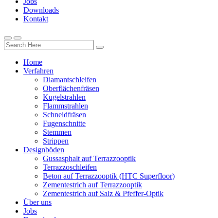
Jobs
Downloads
Kontakt
Home
Verfahren
Diamantschleifen
Oberflächenfräsen
Kugelstrahlen
Flammstrahlen
Schneidfräsen
Fugenschnitte
Stemmen
Strippen
Designböden
Gussasphalt auf Terrazzooptik
Terrazzoschleifen
Beton auf Terrazzooptik (HTC Superfloor)
Zementestrich auf Terrazzooptik
Zementestrich auf Salz & Pfeffer-Optik
Über uns
Jobs